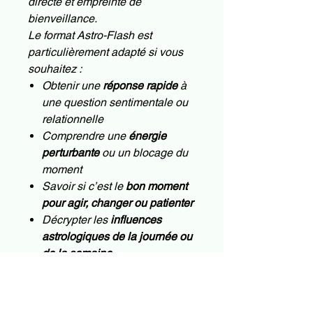
directe et empreinte de
bienveillance.
Le format Astro-Flash est
particulièrement adapté si vous
souhaitez :
Obtenir une
réponse rapide
à
une question sentimentale ou
relationnelle
Comprendre une
énergie
perturbante
ou un blocage du
moment
Savoir si c’est le
bon moment
pour agir, changer ou patienter
Décrypter les
influences
astrologiques de la journée ou
de la semaine
Recevoir un
éclairage
immédiat
sans entrer dans une
analyse longue